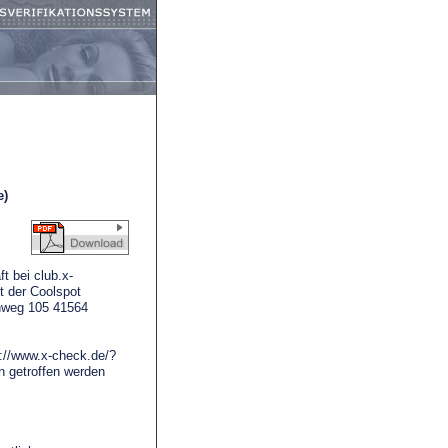
e)
t bei club.x-
t der Coolspot
hweg 105 41564
p://www.x-check.de/?
n getroffen werden