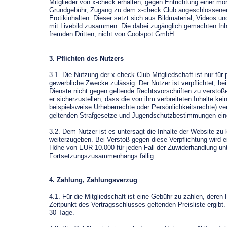
Mitglieder von x-check erhalten, gegen Entrichtung einer mo
Grundgebühr, Zugang zu dem x-check Club angeschlossene
Erotikinhalten. Dieser setzt sich aus Bildmaterial, Videos un
mit Livebild zusammen. Die dabei zugänglich gemachten In
fremden Dritten, nicht von Coolspot GmbH.
3. Pflichten des Nutzers
3.1. Die Nutzung der x-check Club Mitgliedschaft ist nur für p
gewerbliche Zwecke zulässig. Der Nutzer ist verpflichtet, be
Dienste nicht gegen geltende Rechtsvorschriften zu verstoß
er sicherzustellen, dass die von ihm verbreiteten Inhalte kei
beispielsweise Urheberrechte oder Persönlichkeitsrechte) ve
geltenden Strafgesetze und Jugendschutzbestimmungen ein
3.2. Dem Nutzer ist es untersagt die Inhalte der Website zu 
weiterzugeben. Bei Verstoß gegen diese Verpflichtung wird ei
Höhe von EUR 10.000 für jeden Fall der Zuwiderhandlung un
Fortsetzungszusammenhangs fällig.
4. Zahlung, Zahlungsverzug
4.1. Für die Mitgliedschaft ist eine Gebühr zu zahlen, deren
Zeitpunkt des Vertragsschlusses geltenden Preisliste ergibt. 
30 Tage.