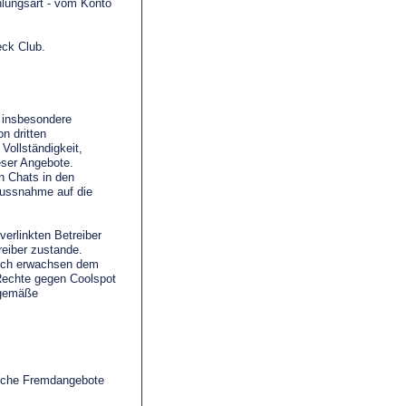
hlungsart - vom Konto
eck Club.
, insbesondere
on dritten
Vollständigkeit,
ieser Angebote.
n Chats in den
lussnahme auf die
erlinkten Betreiber
reiber zustande.
noch erwachsen dem
Rechte gegen Coolspot
sgemäße
welche Fremdangebote