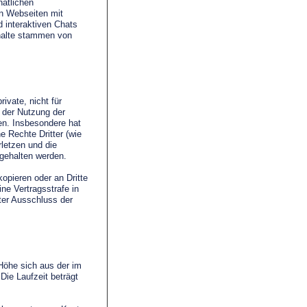
natlichen
n Webseiten mit
d interaktiven Chats
halte stammen von
rivate, nicht für
i der Nutzung der
en. Insbesondere hat
ne Rechte Dritter (wie
rletzen und die
gehalten werden.
kopieren oder an Dritte
ne Vertragsstrafe in
ter Ausschluss der
 Höhe sich aus der im
Die Laufzeit beträgt