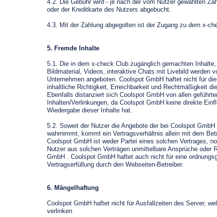
4.2. Die Gebühr wird - je nach der vom Nutzer gewählten Za
oder der Kreditkarte des Nutzers abgebucht.
4.3. Mit der Zahlung abgegolten ist der Zugang zu dem x-ch
5. Fremde Inhalte
5.1. Die in dem x-check Club zugänglich gemachten Inhalte
Bildmaterial, Videos, interaktive Chats mit Livebild werden v
Unternehmen angeboten. Coolspot GmbH haftet nicht für die 
inhaltliche Richtigkeit, Erreichbarkeit und Rechtmäßigkeit d
Ebenfalls distanziert sich Coolspot GmbH von allen geführte
Inhalten/Verlinkungen, da Coolspot GmbH keine direkte Einf
Wiedergabe dieser Inhalte hat.
5.2. Soweit der Nutzer die Angebote der bei Coolspot GmbH v
wahrnimmt, kommt ein Vertragsverhältnis allein mit dem Bet
Coolspot GmbH ist weder Partei eines solchen Vertrages, 
Nutzer aus solchen Verträgen unmittelbare Ansprüche oder 
GmbH . Coolspot GmbH haftet auch nicht für eine ordnung
Vertragserfüllung durch den Webseiten-Betreiber.
6. Mängelhaftung
Coolspot GmbH haftet nicht für Ausfallzeiten des Server, 
verlinken