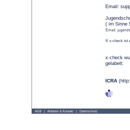
Email: sup
Jugendschu
( im Sinne
® x-check ist 
x-check wu
gelabelt:
ICRA
(http
AGB
|
Anbieter & Kontakt
|
Datenschutz