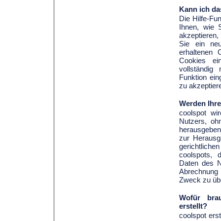
Kann ich da
Die Hilfe-Fu
Ihnen, wie 
akzeptieren,
Sie ein ne
erhaltenen 
Cookies ei
vollständig
Funktion ein
zu akzeptier
Werden Ihre 
coolspot w
Nutzers, oh
herausgeben,
zur Herausga
gerichtliche
coolspots, 
Daten des N
Abrechnung 
Zweck zu übe
Wofür bra
erstellt?
coolspot ers